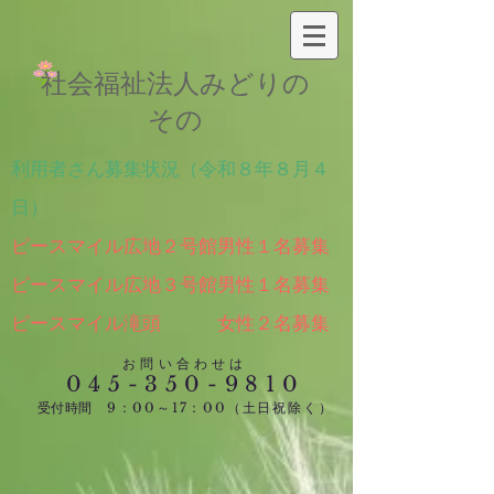
​社会福祉法人みどりの
その
利用者さん募集状況（令和８年８月４
日）
ピースマイル広地２号館男性１名募集
ピースマイル広地３号館男性１名募集
​ピースマイル滝頭 女性２名募集
お問い合わせは
045-350-9810
受付時間
​
9：00～17：00
（土日祝除く）