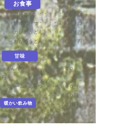
お食事
・カレー ・・・・・８００円
・焼きカレー・・・・１０００円
・カレーうどん・・・・７００円
・わかめうどん・・・・７００円
甘味
・あんみつ ・・・・８００
円
・クリームあんみつ・・・１０００円
・シフォンケーキ ・・・・８００円
暖かい飲み物
・おしるこ ・・・・・・・７００円
＜おかわりできます＞