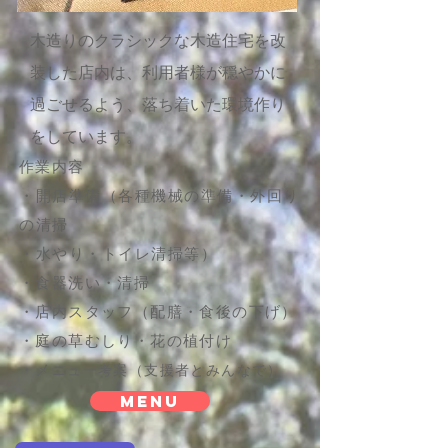
木造りのクラシックな木造住宅を改
装した店内は、利用者様が穏やかに
過ごせるよう、落ち着いた環境作り
をしています。
作業内容
・開店準備（各種機械の準備・外回り
の
清掃
・
水
やり・トイレ清掃等）
​・
食器洗い・清掃
・店内スタッフ（配膳・食後の下げ）
・庭の草むしり・花の植付け
​・
メ
ニュー考案（支援者とみんなで）
Menu