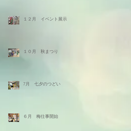
１２月 イベント展示
１０月 秋まつり
7月 七夕のつどい
６月 梅仕事開始