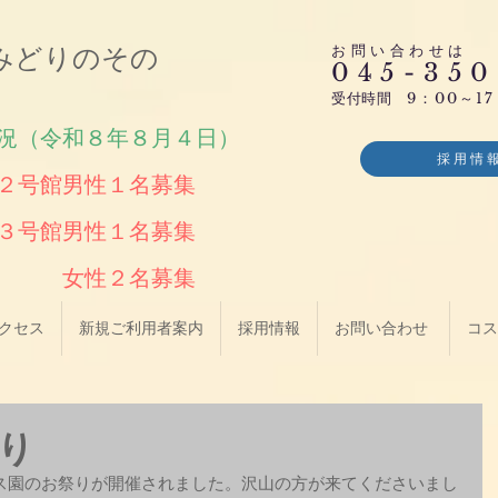
人みどりのその
お問い合わせは
045-350
受付時間
​
9：00～17
況（令和８年８月４日）
採用情
２号館男性１名募集
３号館男性１名募集
滝頭 女性２名募集
クセス
新規ご利用者案内
採用情報
お問い合わせ​​ ​
コス
り
ス園のお祭りが開催されました。沢山の方が来てくださいまし